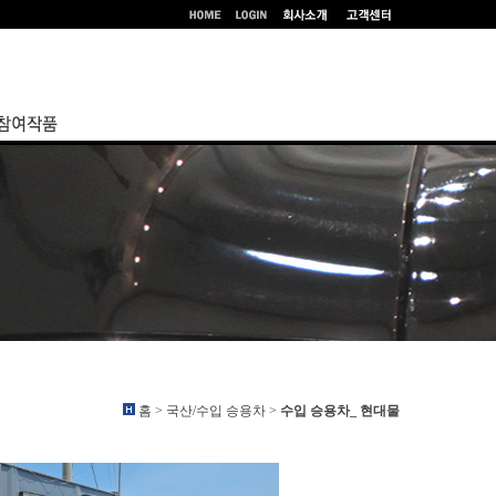
홈 > 국산/수입 승용차 >
수입 승용차_ 현대물