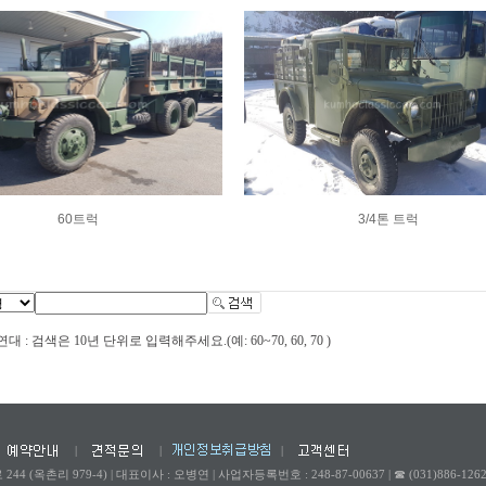
60트럭
3/4톤 트럭
 : 검색은 10년 단위로 입력해주세요.(예: 60~70, 60, 70 )
|
|
|
44 (옥촌리 979-4)
|
대표이사 : 오병연
|
사업자등록번호 : 248-87-00637
|
☎ (031)886-126