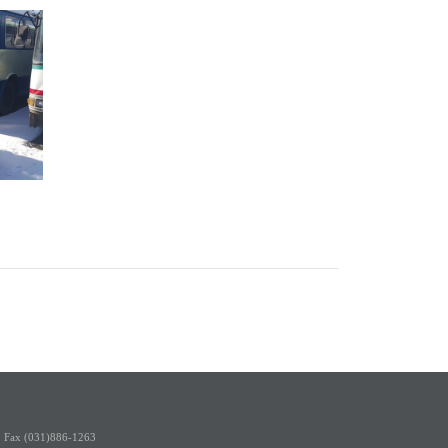
2
Fax (031)886-1263