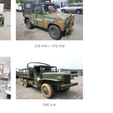
군용 레토나 -셋팅 헌병
GMC트럭