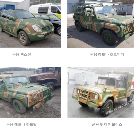
군용 렉스턴
군용 레토나 호로제거
군용 레토나 하드탑
군용 닷지 앰블런스