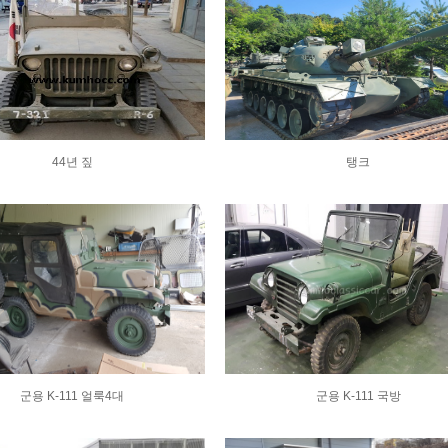
44년 짚
탱크
군용 K-111 얼룩4대
군용 K-111 국방