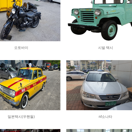
오토바이
시발 택시
일본택시(우핸들)
nf소나타