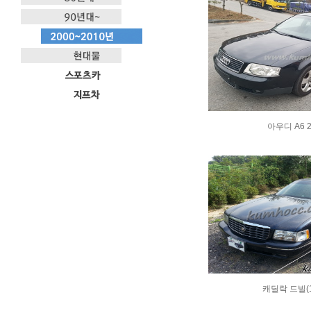
아우디 A6 
캐딜락 드빌(1