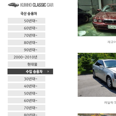
재규
캐딜락 S