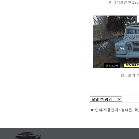
케네디오픈짚 1962
랜드로버 1
☻ 연식/사용연대 : 검색은 10년 단