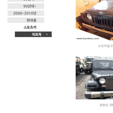
스즈끼짚 1
코란도 19