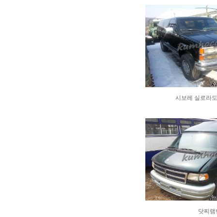
시보레 실로라도밴
닷찌램