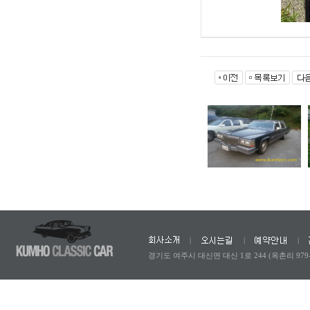
|
|
|
경기도 여주시 대신면 대신 1로 244 (옥촌리 979-