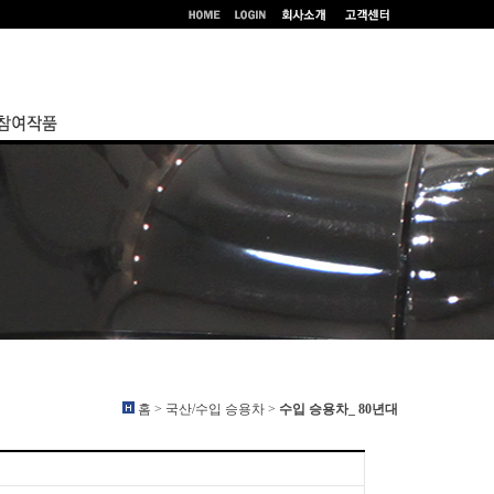
홈 > 국산/수입 승용차 >
수입 승용차_ 80년대