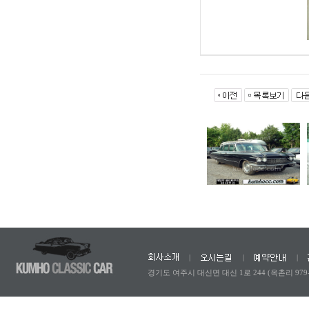
|
|
|
경기도 여주시 대신면 대신 1로 244 (옥촌리 979-