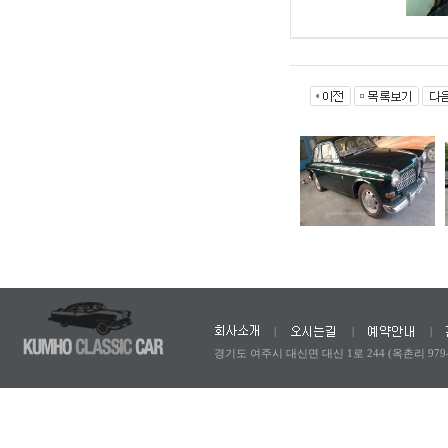
|
|
|
경기도 여주시 대신면 대신 1로 244 (옥촌리 979-