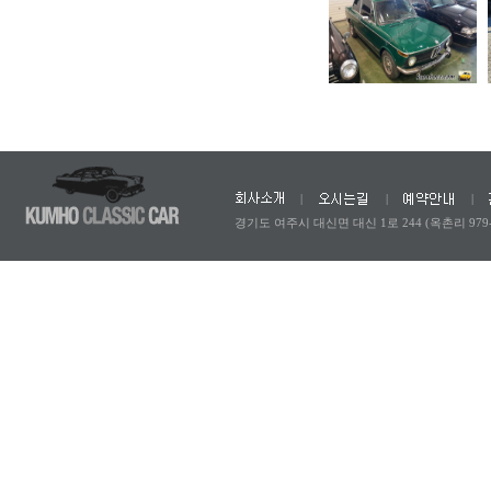
|
|
|
경기도 여주시 대신면 대신 1로 244 (옥촌리 979-